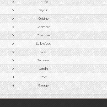
0
Entrée
0
Séjour
0
Cuisine
0
Chambre
0
Chambre
0
Salle d'eau
0
W.C.
0
Terrasse
0
Jardin
-1
Cave
-1
Garage