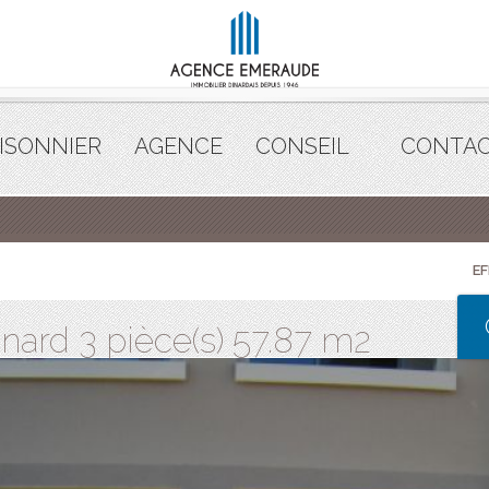
ISONNIER
AGENCE
CONSEIL
CONTA
E
ard 3 pièce(s) 57.87 m2