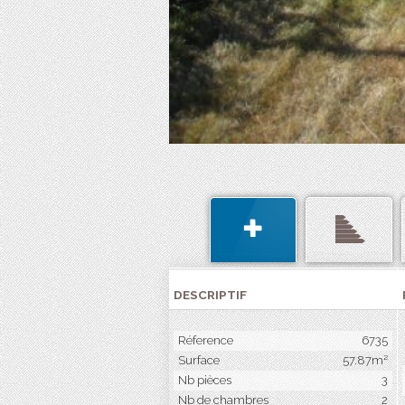
DESCRIPTIF
Réference
6735
Surface
57.87m²
Nb pièces
3
Nb de chambres
2