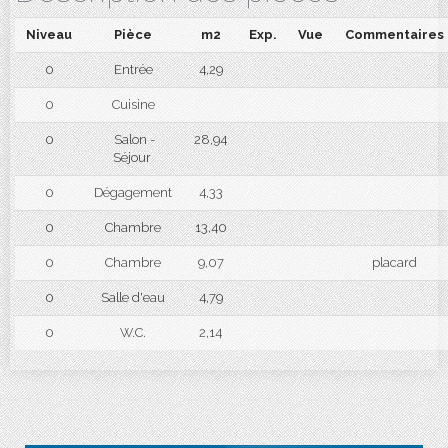
Niveau
Pièce
m2
Exp.
Vue
Commentaires
0
Entrée
4,29
0
Cuisine
0
Salon -
28,94
Séjour
0
Dégagement
4,33
0
Chambre
13,40
0
Chambre
9,07
placard
0
Salle d'eau
4,79
0
W.C.
2,14