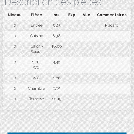
Description des pièces
Niveau
Pièce
m2
Exp.
Vue
Commentaires
0
Entrée
5,85
Placard
0
Cuisine
8,38
0
Salon -
18,66
Séjour
0
SDE +
4,42
WC
0
W.C.
1,66
0
Chambre
9,95
0
Terrasse
10,19