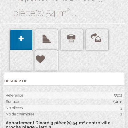
pièce(s) 54 m² ...
DESCRIPTIF
Réference
5502
Surface
54m²
Nb pièces
3
Nb de chambres
2
Appartement Dinard 3 pièce(s) 54 m² centre ville -
proche plage - jardin