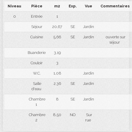
Niveau
Pièce
m2
Exp.
Vue
Commentaires
0
Entrée
1
Séjour
20,67
SE
Jardin
Cuisine
5,66
SE
Jardin
ouverte sur
séjour
Buanderie
3,19
Couloir
3
W.C.
1,08
Jardin
Salle
2,36
SE
Jardin
d'eau
Chambre
8
SE
Jardin
1
Chambre
8,50
NO
Sur
2
rue