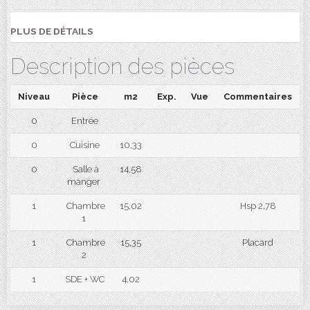
PLUS DE DÉTAILS
Description des pièces
Niveau
Pièce
m2
Exp.
Vue
Commentaires
0
Entrée
0
Cuisine
10,33
0
Salle à
14,58
manger
1
Chambre
15,02
Hsp 2,78
1
1
Chambre
15,35
Placard
2
1
SDE + WC
4,02