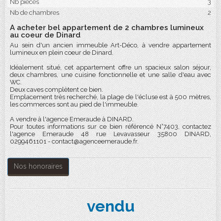
Nb pièces
3
Nb de chambres
2
A acheter bel appartement de 2 chambres lumineux
au coeur de Dinard
Au sein d'un ancien immeuble Art-Déco, à vendre appartement
lumineux en plein coeur de Dinard.
Idéalement situé, cet appartement offre un spacieux salon séjour,
deux chambres, une cuisine fonctionnelle et une salle d'eau avec
WC.
Deux caves complètent ce bien.
Emplacement très recherché, la plage de l'écluse est à 500 mètres,
les commerces sont au pied de l'immeuble.
A vendre à l'agence Emeraude à DINARD.
Pour toutes informations sur ce bien référencé N°7403, contactez
l'agence Emeraude 48 rue Levavasseur 35800 DINARD,
0299461101 - contact@agenceemeraude.fr.
Nos honoraires
vendu