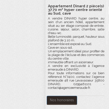
Appartement Dinard 2 pièce(s)
37.70 m² hyper centre orienté
au Sud, cave
A vendre DINARD hyper centre, au
sein d'un ancien hôtel, appartement
situé au 1er étage composé de entrée,
cuisine, séjour, salon, chambre, salle
d'eau-wc.
Belle luminosité, parquet, hauteur sous
plafond de 3.10 m.
L'ensemble est exposé au Sud.
Cave en sous-sol.
Un emplacement idéal pour profiter de
la plage de l'écluse et des commerces
du centre ville.
immeuble offrant un ascenseur.
A vendre en exclusivité à l'agence
emeraude à DINARD.
Pour toute informations sur ce bien
référencé N°7400, contactez l'agence
emeraude 48 rue Levavasseur 35800
DINARD, 0299461101 -
contact@agenceemeraude.fr.
Nos honoraires