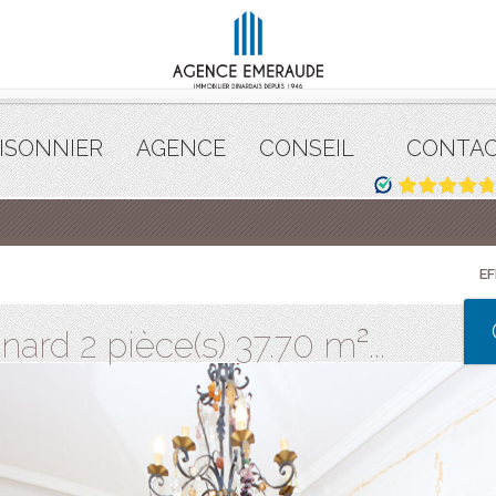
ISONNIER
AGENCE
CONSEIL
CONTA
E
rd 2 pièce(s) 37.70 m²...