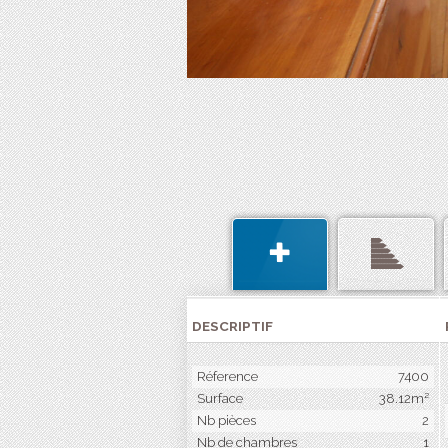
DESCRIPTIF
Réference
7400
Surface
38.12m²
Nb pièces
2
Nb de chambres
1