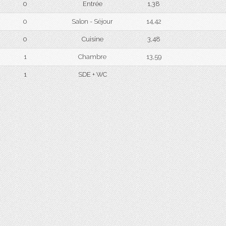
0
Entrée
1,38
0
Salon - Séjour
14,42
0
Cuisine
3,48
1
Chambre
13,59
1
SDE + WC