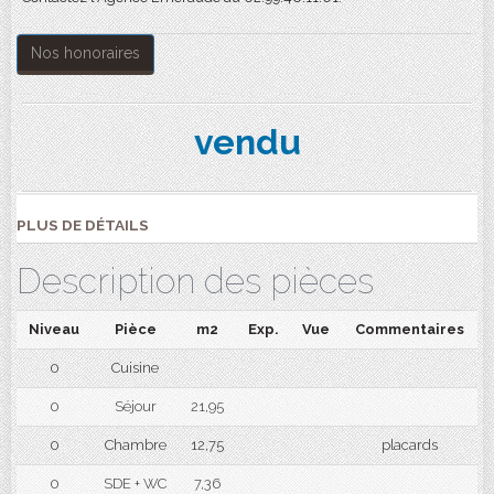
Nos honoraires
vendu
PLUS DE DÉTAILS
Description des pièces
Niveau
Pièce
m2
Exp.
Vue
Commentaires
0
Cuisine
0
Séjour
21,95
0
Chambre
12,75
placards
0
SDE + WC
7,36