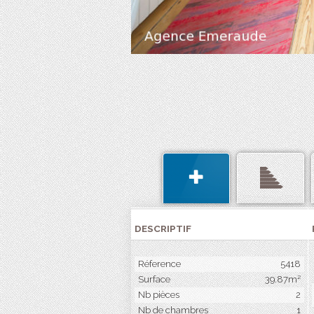
DESCRIPTIF
Réference
5418
Surface
39.87m²
Nb pièces
2
Nb de chambres
1