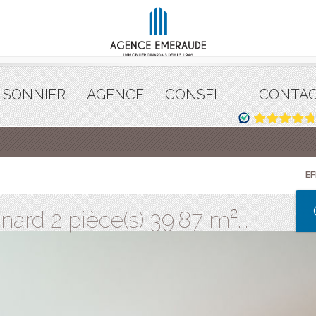
ISONNIER
AGENCE
CONSEIL
CONTA
E
rd 2 pièce(s) 39.87 m²...