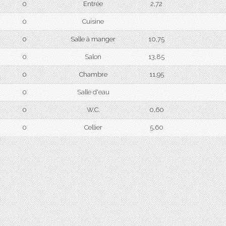
0
Entrée
2,72
0
Cuisine
0
Salle à manger
10,75
0
Salon
13,85
0
Chambre
11,95
0
Salle d'eau
0
W.C.
0,60
0
Cellier
5,60