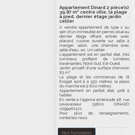
Appartement Dinard 2 pièce(s)
39.87 m² centre ville, la plage
à pied, dernier étage jardin
cellier
A vendre appartement de type 2 au
sein d'un immeuble en pierres situé au
dernier étage offrant entrée avec
placard, cuisine ouverte sur salle à
manger, salon, une chambre avec
salle d'eau, wc. Un cellier.
L'appartement est en parfait état, très
lumineux profitant de lumières
traversantes, Nord-Sud, Est-Ouest.
Jardin privatif d'une surface d'environ
83 m².
La plage et les commerces de St
Enogat sont à à 550 mètres, la place
du marché est à 600 mètres.
Appartement en parfait état, prêt à
habiter.
En vente à l'agence emeraude 48, rue
Levavasseur 35800 DINARD
0299461101
Pour plus de renseignements,
contactez-nous.
Nos honoraires