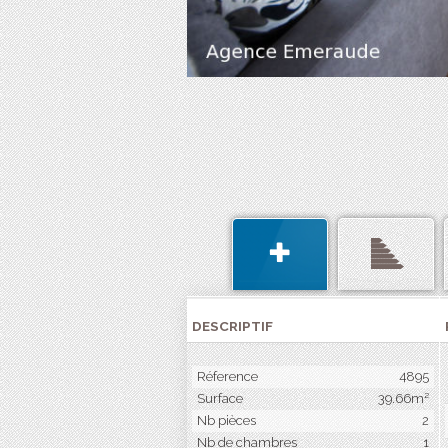
DESCRIPTIF
Réference
4895
Surface
39.66m²
Nb pièces
2
Nb de chambres
1