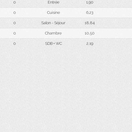
0
Entrée
1,90
0
Cuisine
6,23
0
Salon - Séjour
18,84
0
Chambre
10,50
0
SDB + WC
2,19