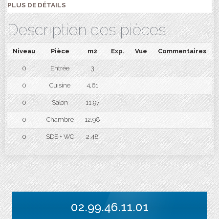
PLUS DE DÉTAILS
Description des pièces
Niveau
Pièce
m2
Exp.
Vue
Commentaires
0
Entrée
3
0
Cuisine
4,61
0
Salon
11,97
0
Chambre
12,98
0
SDE + WC
2,48
02.99.46.11.01