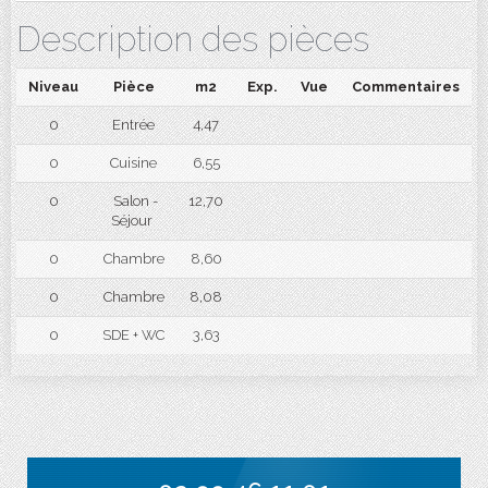
Description des pièces
Niveau
Pièce
m2
Exp.
Vue
Commentaires
0
Entrée
4,47
0
Cuisine
6,55
0
Salon -
12,70
Séjour
0
Chambre
8,60
0
Chambre
8,08
0
SDE + WC
3,63