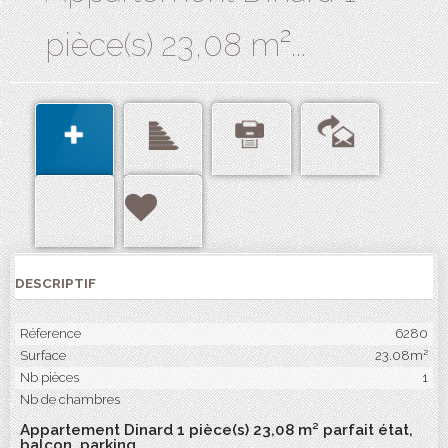
pièce(s) 23,08 m²...
DESCRIPTIF
Réference
6280
Surface
23.08m²
Nb pièces
1
Nb de chambres
Appartement Dinard 1 pièce(s) 23,08 m² parfait état,
balcon, parking