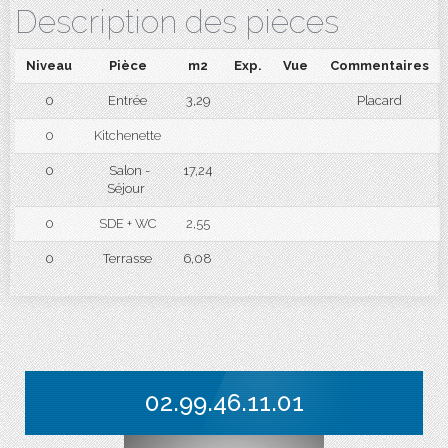
Description des pièces
Niveau
Pièce
m2
Exp.
Vue
Commentaires
0
Entrée
3,29
Placard
0
Kitchenette
0
Salon -
17,24
Séjour
0
SDE + WC
2,55
0
Terrasse
6,08
02.99.46.11.01