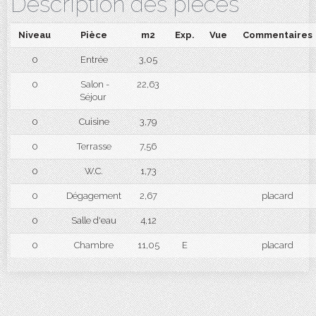
Description des pièces
Niveau
Pièce
m2
Exp.
Vue
Commentaires
0
Entrée
3,05
0
Salon -
22,63
Séjour
0
Cuisine
3,79
0
Terrasse
7,56
0
W.C.
1,73
0
Dégagement
2,67
placard
0
Salle d'eau
4,12
0
Chambre
11,05
E
placard