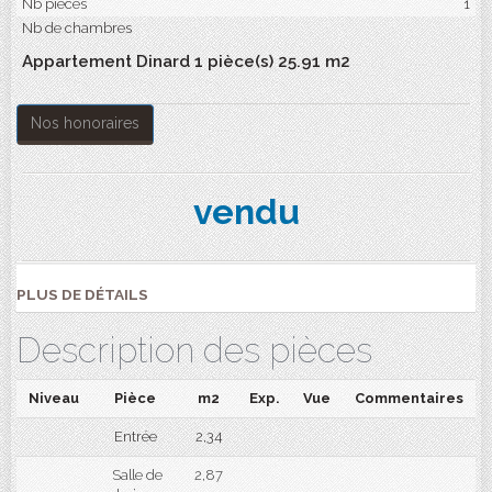
Nb pièces
1
Nb de chambres
Appartement Dinard 1 pièce(s) 25.91 m2
Nos honoraires
vendu
PLUS DE DÉTAILS
Description des pièces
Niveau
Pièce
m2
Exp.
Vue
Commentaires
Entrée
2,34
Salle de
2,87