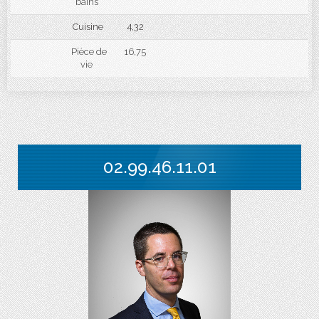
bains
Cuisine
4,32
Pièce de
16,75
vie
02.99.46.11.01