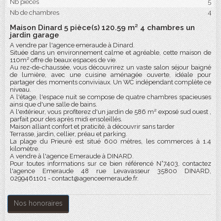
Nb pièces
5
Nb de chambres
4
Maison Dinard 5 pièce(s) 120.59 m² 4 chambres un
jardin garage
A vendre par l'agence emeraude à Dinard.
Située dans un environnement calme et agréable, cette maison de
110m² offre de beaux espaces de vie.
Au rez-de-chaussée, vous découvrirez un vaste salon séjour baigné
de lumière, avec une cuisine aménagée ouverte, idéale pour
partager des moments conviviaux. Un WC indépendant complète ce
niveau.
A l'étage, l'espace nuit se compose de quatre chambres spacieuses
ainsi que d'une salle de bains.
A l'extérieur, vous profiterez d'un jardin de 586 m² exposé sud ouest ,
parfait pour des après midi ensoleillés.
Maison alliant confort et praticité, à découvrir sans tarder
Terrasse, jardin, cellier, préau et parking.
La plage du Prieuré est situé 600 mètres, les commerces à 1.4
kilomètre.
A vendre à l'agence Emeraude à DINARD.
Pour toutes informations sur ce bien référencé N°7403, contactez
l'agence Emeraude 48 rue Levavasseur 35800 DINARD,
0299461101 - contact@agenceemeraude.fr.
Nos honoraires