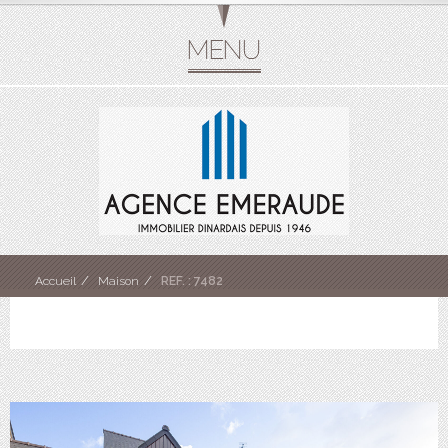
Accueil
Maison
REF. : 7482