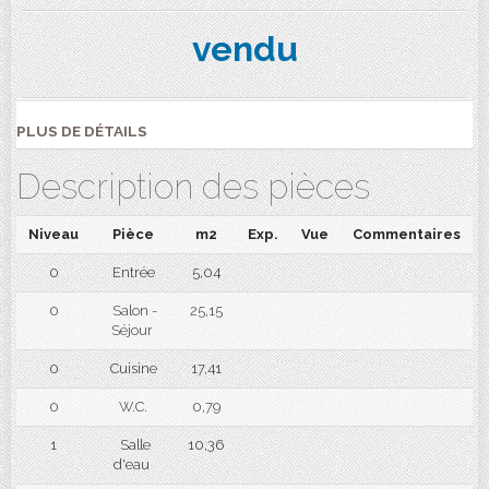
vendu
PLUS DE DÉTAILS
Description des pièces
Niveau
Pièce
m2
Exp.
Vue
Commentaires
0
Entrée
5,04
0
Salon -
25,15
Séjour
0
Cuisine
17,41
0
W.C.
0,79
1
Salle
10,36
d'eau