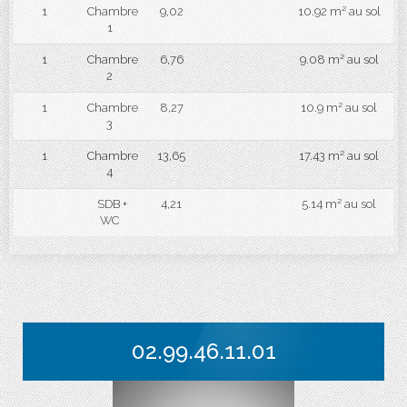
1
Chambre
9,02
10.92 m² au sol
1
1
Chambre
6,76
9.08 m² au sol
2
1
Chambre
8,27
10.9 m² au sol
3
1
Chambre
13,65
17.43 m² au sol
4
SDB +
4,21
5.14 m² au sol
WC
02.99.46.11.01