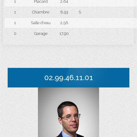
1
Placard
2,64
1
Chambre
8,93
S
1
Salle d'eau
2,56
0
Garage
17,90
02.99.46.11.01