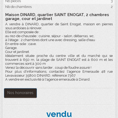
Nb pièces
3
Nb de chambres
2
Maison DINARD, quartier SAINT ENOGAT, 2 chambres
garage, cour et jardinet
A vendre à DINARD, quartier de Saint Enogat, maison en pierres
sous ardoises à rénover,
Elle est composée de :
au rez-de-chaussée : cuisine, séjour - salon, débarras, wc,
à l'étage : 2 chambres dont une avec dressing, salle d'eau
En entre-sole : cave.
Garage.
Cour et jardinet.
Idéalement située proche du centre ville et du marché qui se
trouvent à 650 m, la plage de SAINT ENOGAT est à 600 m et les
commerces sont à 300 m
Venez la découvrir sans tarder , coup de foudre assuré !
Pour plus d'informations, contactez l'agence Emeraude 48 rue
Levavasseur 35800 DINARD, référence 7367
A vendre en exclusivité à l'agence emeraude à Dinard.
Nos honoraires
vendu