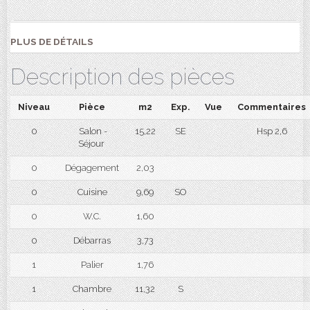
PLUS DE DÉTAILS
Description des pièces
Niveau
Pièce
m2
Exp.
Vue
Commentaires
0
Salon -
15,22
SE
Hsp 2,6
Séjour
0
Dégagement
2,03
0
Cuisine
9,69
SO
0
W.C.
1,60
0
Débarras
3,73
1
Palier
1,76
1
Chambre
11,32
S