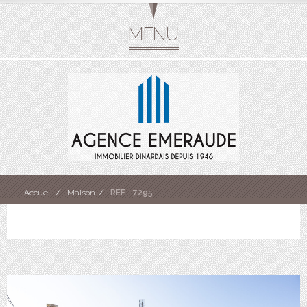
Accueil
Maison
REF. : 7295