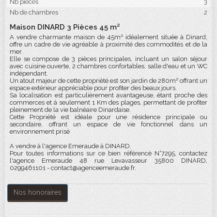
Nb pièces
3
Nb de chambres
2
Maison DINARD 3 Pièces 45 m²
A vendre charmante maison de 45m² idéalement située à Dinard,
offre un cadre de vie agréable à proximité des commodités et de la
mer.
Elle se compose de 3 pièces principales, incluant un salon séjour
avec cuisine ouverte, 2 chambres confortables, salle d'eau et un WC
indépendant.
Un atout majeur de cette propriété est son jardin de 280m² offrant un
espace extérieur appréciable pour profiter des beaux jours.
Sa localisation est particulièrement avantageuse, étant proche des
commerces et à seulement 1 Km des plages, permettant de profiter
pleinement de la vie balnéaire Dinardaise.
Cette Propriété est idéale pour une résidence principale ou
secondaire, offrant un espace de vie fonctionnel dans un
environnement prisé
A vendre à l'agence Emeraude à DINARD.
Pour toutes informations sur ce bien référencé N°7295, contactez
l'agence Emeraude 48 rue Levavasseur 35800 DINARD,
0299461101 - contact@agenceemeraude.fr.
Nos honoraires