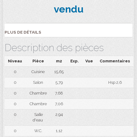
vendu
PLUS DE DÉTAILS
Description des pièces
Niveau
Pièce
m2
Exp.
Vue
Commentaires
0
Cuisine
15,65
0
Salon
5,79
Hsp 2,6
0
Chambre
7,68
0
Chambre
7,06
0
Salle
2,94
d'eau
0
W.C.
1,12