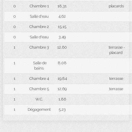
0
Chambre 1
18,31
placards
0
Salle d'eau
4,62
0
Chambre 2
15,15
0
Salle d'eau
3,49
1
Chambre 3
12,60
terrasse -
placard
1
Salle de
8,08
bains
1
Chambre 4
19,84
terrasse
1
Chambre 5
12,69
terrasse
1
W.C.
1,86
1
Dégagement
5,23