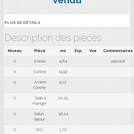
PLUS DE DÉTAILS
Description des pièces
Niveau
Pièce
m2
Exp.
Vue
Commentaires
0
Entrée
4,84
placard
0
Cuisine
15,92
0
Arrière
9,12
cuisine
0
Salle à
20,25
manger
0
Salon -
36,24
Séjour
0
W.C.
1,70