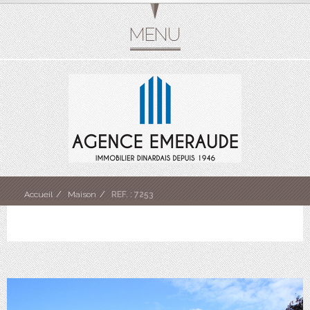
Accueil
Maison
REF. : 7253