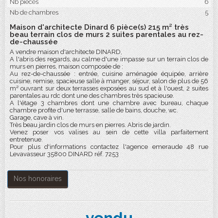
Nb pièces
6
Nb de chambres
5
Maison d'architecte Dinard 6 pièce(s) 215 m² très
beau terrain clos de murs 2 suites parentales au rez-
de-chaussée
A vendre maison d'architecte DINARD,
A l'abris des regards, au calme d'une impasse sur un terrain clos de
murs en pierres, maison composée de :
Au rez-de-chaussée : entrée, cuisine aménagée équipée, arrière
cuisine, remise, spacieuse salle à manger, séjour, salon de plus de 56
m² ouvrant sur deux terrasses exposées au sud et à l'ouest, 2 suites
parentales au rdc dont une des chambres très spacieuse.
A l'étage 3 chambres dont une chambre avec bureau, chaque
chambre profite d'une terrasse, salle de bains, douche, wc.
Garage, cave à vin.
Très beau jardin clos de murs en pierres. Abris de jardin.
Venez poser vos valises au sein de cette villa parfaitement
entretenue.
Pour plus d'informations contactez l'agence emeraude 48 rue
Levavasseur 35800 DINARD réf. 7253
Nos honoraires
vendu