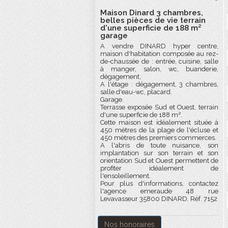
Maison Dinard 3 chambres,
belles pièces de vie terrain
d'une superficie de 188 m²
garage
A vendre DINARD hyper centre,
maison d'habitation composée au rez-
de-chaussée de : entrée, cuisine, salle
à manger, salon, wc, buanderie,
dégagement,
A l'étage : dégagement, 3 chambres,
salle d'eau-wc, placard.
Garage.
Terrasse exposée Sud et Ouest, terrain
d'une superficie de 188 m².
Cette maison est idéalement située à
450 mètres de la plage de l'écluse et
450 mètres des premiers commerces.
A l'abris de toute nuisance, son
implantation sur son terrain et son
orientation Sud et Ouest permettent de
profiter idéalement de
l'ensoleillement.
Pour plus d'informations, contactez
l'agence emeraude 48 rue
Levavasseur 35800 DINARD. Réf. 7152
Nos honoraires