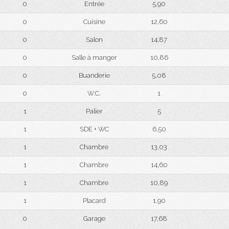
0
Entrée
5,90
0
Cuisine
12,60
0
Salon
14,87
0
Salle à manger
10,86
0
Buanderie
5,08
0
W.C.
1
1
Palier
5
1
SDE + WC
6,50
1
Chambre
13,03
1
Chambre
14,60
1
Chambre
10,89
1
Placard
1,90
0
Garage
17,68