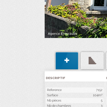
DESCRIPTIF
Réference
7152
Surface
104m²
Nb pièces
5
Nb de chambres
3