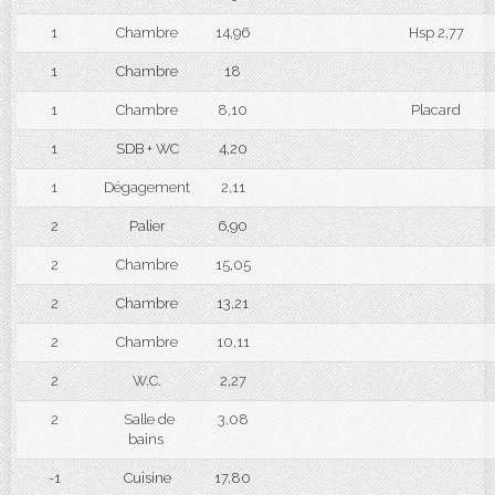
1
Chambre
14,96
Hsp 2,77
1
Chambre
18
1
Chambre
8,10
Placard
1
SDB + WC
4,20
1
Dégagement
2,11
2
Palier
6,90
2
Chambre
15,05
2
Chambre
13,21
2
Chambre
10,11
2
W.C.
2,27
2
Salle de
3,08
bains
-1
Cuisine
17,80