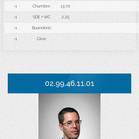
-1
Chambre
13,70
-1
SDE + WC
2,25
-1
Buanderie
-1
Cave
02.99.46.11.01