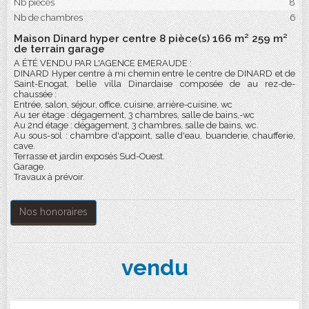
Nb pièces
8
Nb de chambres
6
Maison Dinard hyper centre 8 pièce(s) 166 m² 259 m²
de terrain garage
A ÉTÉ VENDU PAR L'AGENCE EMERAUDE :
DINARD Hyper centre à mi chemin entre le centre de DINARD et de
Saint-Enogat, belle villa Dinardaise composée de au rez-de-
chaussée :
Entrée, salon, séjour, office, cuisine, arrière-cuisine, wc
Au 1er étage : dégagement, 3 chambres, salle de bains,-wc
Au 2nd étage : dégagement, 3 chambres, salle de bains, wc.
Au sous-sol : chambre d'appoint, salle d'eau, buanderie, chaufferie,
cave.
Terrasse et jardin exposés Sud-Ouest.
Garage.
Travaux à prévoir.
Nos honoraires
vendu