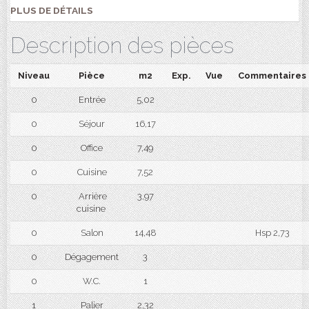
PLUS DE DÉTAILS
Description des pièces
Niveau
Pièce
m2
Exp.
Vue
Commentaires
0
Entrée
5,02
0
Séjour
16,17
0
Office
7,49
0
Cuisine
7,52
0
Arrière
3,97
cuisine
0
Salon
14,48
Hsp 2,73
0
Dégagement
3
0
W.C.
1
1
Palier
2,32