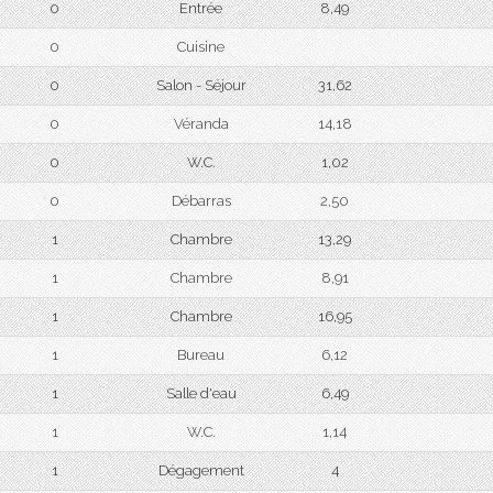
0
Entrée
8,49
0
Cuisine
0
Salon - Séjour
31,62
0
Véranda
14,18
0
W.C.
1,02
0
Débarras
2,50
1
Chambre
13,29
1
Chambre
8,91
1
Chambre
16,95
1
Bureau
6,12
1
Salle d'eau
6,49
1
W.C.
1,14
1
Dégagement
4