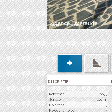
DESCRIPTIF
Réference
6655
Surface
102m²
Nb pièces
5
Nb de chambres
3