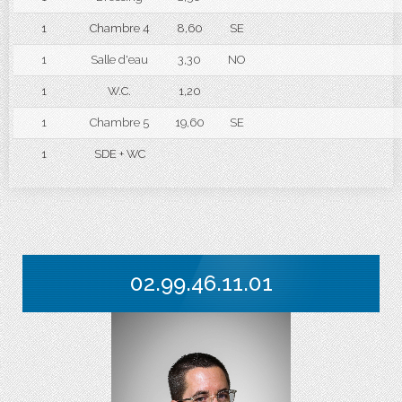
1
Chambre 4
8,60
SE
1
Salle d'eau
3,30
NO
1
W.C.
1,20
1
Chambre 5
19,60
SE
1
SDE + WC
02.99.46.11.01