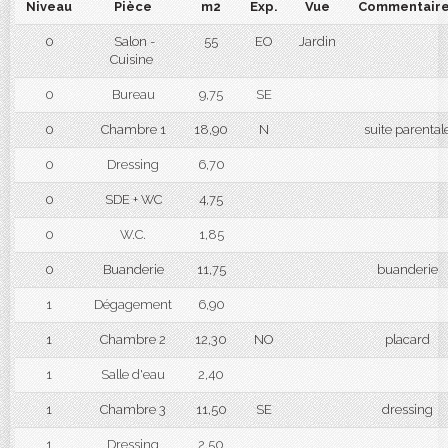
Niveau
Pièce
m2
Exp.
Vue
Commentair
0
Salon -
55
EO
Jardin
Cuisine
0
Bureau
9,75
SE
0
Chambre 1
18,90
N
suite parental
0
Dressing
6,70
0
SDE + WC
4,75
0
W.C.
1,85
0
Buanderie
11,75
buanderie
1
Dégagement
6,90
1
Chambre 2
12,30
NO
placard
1
Salle d'eau
2,40
1
Chambre 3
11,50
SE
dressing
1
Dressing
2,50