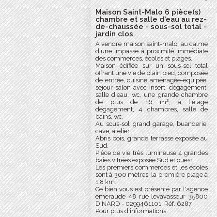
Maison Saint-Malo 6 pièce(s)
chambre et salle d'eau au rez-
de-chaussée - sous-sol total -
jardin clos
A vendre maison saint-malo, au calme
d'une impasse à proximité immédiate
des commerces, écoles et plages.
Maison édifiée sur un sous-sol total
offrant une vie de plain pied, composée
de entrée, cuisine aménagée-équipée,
séjour-salon avec insert, dégagement,
salle d'eau, wc, une grande chambre
de plus de 16 m², à l'étage
dégagement, 4 chambres, salle de
bains, wc.
Au sous-sol grand garage, buanderie,
cave, atelier.
Abris bois, grande terrasse exposée au
Sud.
Pièce de vie très lumineuse 4 grandes
baies vitrées exposée Sud et ouest.
Les premiers commerces et les écoles
sont à 300 mètres, la première plage à
1,8 km.
Ce bien vous est présenté par l'agence
emeraude 48 rue levavasseur 35800
DINARD - 0299461101. Réf. 6287
Pour plus d'informations