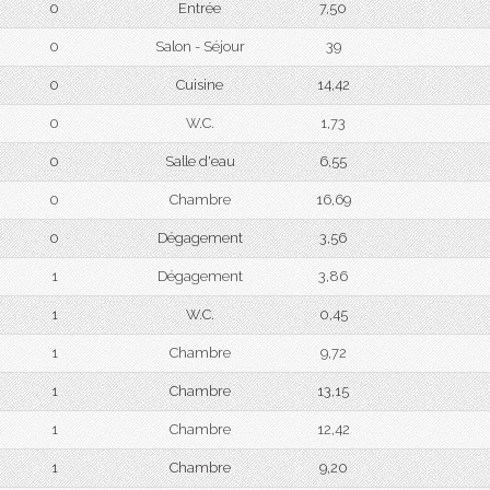
0
Entrée
7,50
0
Salon - Séjour
39
0
Cuisine
14,42
0
W.C.
1,73
0
Salle d'eau
6,55
0
Chambre
16,69
0
Dégagement
3,56
1
Dégagement
3,86
1
W.C.
0,45
1
Chambre
9,72
1
Chambre
13,15
1
Chambre
12,42
1
Chambre
9,20