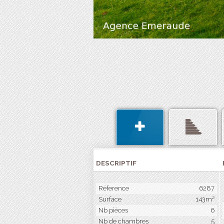
DESCRIPTIF
Réference
6287
Surface
143m²
Nb pièces
6
Nb de chambres
5