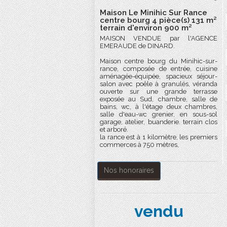
Maison Le Minihic Sur Rance
centre bourg 4 pièce(s) 131 m²
terrain d'environ 900 m²
MAISON VENDUE par l'AGENCE
EMERAUDE de DINARD.
Maison centre bourg du Minihic-sur-
rance, composée de entrée, cuisine
aménagée-équipée, spacieux séjour-
salon avec poêle à granulés, véranda
ouverte sur une grande terrasse
exposée au Sud, chambre, salle de
bains, wc, à l'étage deux chambres,
salle d'eau-wc grenier, en sous-sol
garage, atelier, buanderie. terrain clos
et arboré.
la rance est à 1 kilomètre, les premiers
commerces à 750 mètres,
Nos honoraires
vendu