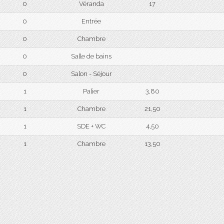
0
Véranda
17
0
Entrée
0
Chambre
0
Salle de bains
0
Salon - Séjour
1
Palier
3,80
1
Chambre
21,50
1
SDE + WC
4,50
1
Chambre
13,50