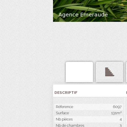
DESCRIPTIF
Réference
6097
Surface
131m²
Nb pièces
4
Nb de chambres
3