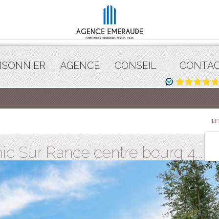
ISONNIER
AGENCE
CONSEIL
CONTA
E
ic Sur Rance centre bourg 4...