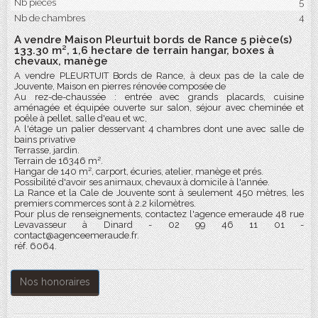
Nb pièces
5
Nb de chambres
4
A vendre Maison Pleurtuit bords de Rance 5 pièce(s)
133.30 m², 1,6 hectare de terrain hangar, boxes à
chevaux, manège
A vendre PLEURTUIT Bords de Rance, à deux pas de la cale de
Jouvente, Maison en pierres rénovée composée de
Au rez-de-chaussée : entrée avec grands placards, cuisine
aménagée et équipée ouverte sur salon, séjour avec cheminée et
poêle à pellet, salle d'eau et wc,
A l'étage un palier desservant 4 chambres dont une avec salle de
bains privative
Terrasse, jardin.
Terrain de 16346 m².
Hangar de 140 m², carport, écuries, atelier, manège et prés.
Possibilité d'avoir ses animaux, chevaux à domicile à l'année.
La Rance et la Cale de Jouvente sont à seulement 450 mètres, les
premiers commerces sont à 2.2 kilomètres.
Pour plus de renseignements, contactez l'agence emeraude 48 rue
Levavasseur à Dinard - 02 99 46 11 01 -
contact@agenceemeraude.fr.
réf. 6064.
Nos honoraires