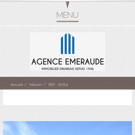
Accueil
Maison
REF. : 6064