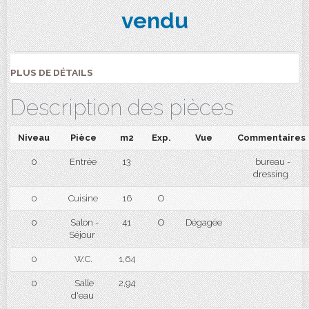
vendu
PLUS DE DÉTAILS
Description des pièces
Niveau
Pièce
m2
Exp.
Vue
Commentaires
0
Entrée
13
bureau -
dressing
0
Cuisine
16
O
0
Salon -
41
O
Dégagée
Séjour
0
W.C.
1,64
0
Salle
2,94
d'eau