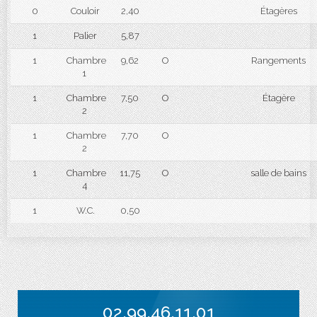
0
Couloir
2,40
Étagères
1
Palier
5,87
1
Chambre
9,62
O
Rangements
1
1
Chambre
7,50
O
Étagère
2
1
Chambre
7,70
O
2
1
Chambre
11,75
O
salle de bains
4
1
W.C.
0,50
02.99.46.11.01