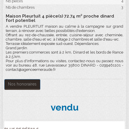
Nb pièces
4
Nb de chambres
3
Maison Pleurtuit 4 pièce(s) 72.74 m² proche dinard
fort potentiel
A vendre PLEURTUIT maison au calme à la campagne sur grand
terrain, à rénover avec belles possibilités d'extension.
Offrant au rez-de-chaussée, entrée, cuisine-séjour avec cheminée,
chambre, salle d'eau et wc. à l'étage 2 chambres et salle d'eau-wc.
Terrasse idéalement exposée sud-ouest. Dépendances.
Grand jardin.
Les premiers commerces sont à 2 km, Dinard et les bords de Rance
à 2,5 km.
Pour plus d'informations ou visites, contactez-nous ou passez nous
voir au bureau 48, rue Levavasseur 35800 DINARD - 0299461101 -
contact@agenceemeraude.fr
Nos honoraires
vendu