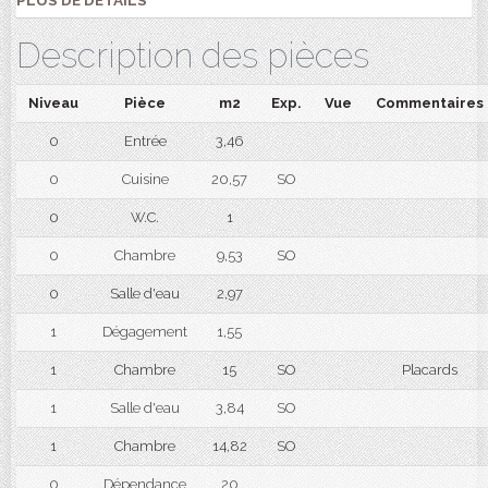
PLUS DE DÉTAILS
Description des pièces
Niveau
Pièce
m2
Exp.
Vue
Commentaires
0
Entrée
3,46
0
Cuisine
20,57
SO
0
W.C.
1
0
Chambre
9,53
SO
0
Salle d'eau
2,97
1
Dégagement
1,55
1
Chambre
15
SO
Placards
1
Salle d'eau
3,84
SO
1
Chambre
14,82
SO
0
Dépendance
20