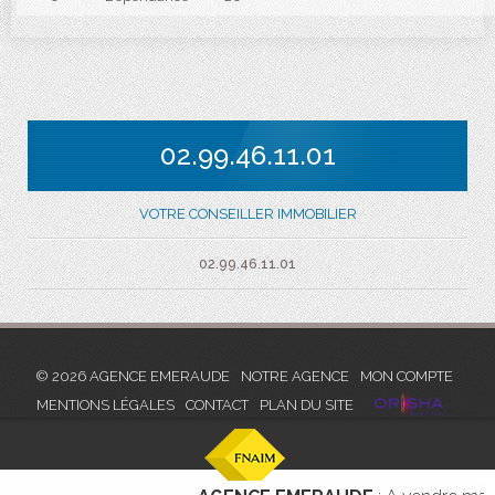
02.99.46.11.01
VOTRE CONSEILLER IMMOBILIER
02.99.46.11.01
© 2026 AGENCE EMERAUDE
NOTRE AGENCE
MON COMPTE
MENTIONS LÉGALES
CONTACT
PLAN DU SITE