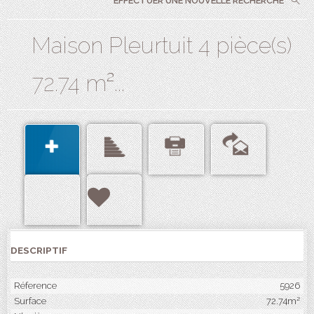
EFFECTUER UNE NOUVELLE RECHERCHE
Maison Pleurtuit 4 pièce(s)
72.74 m²...
DESCRIPTIF
Réference
5926
Surface
72.74m²