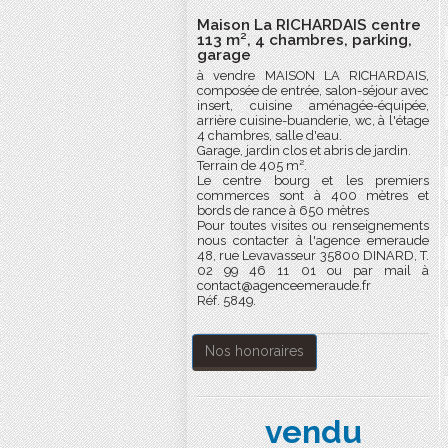
Maison La RICHARDAIS centre
113 m², 4 chambres, parking,
garage
à vendre MAISON LA RICHARDAIS,
composée de entrée, salon-séjour avec
insert, cuisine aménagée-équipée,
arrière cuisine-buanderie, wc, à l'étage
4 chambres, salle d'eau.
Garage, jardin clos et abris de jardin.
Terrain de 405 m².
Le centre bourg et les premiers
commerces sont à 400 mètres et
bords de rance à 650 mètres
Pour toutes visites ou renseignements
nous contacter à l'agence emeraude
48, rue Levavasseur 35800 DINARD, T.
02 99 46 11 01 ou par mail à
contact@agenceemeraude.fr
Réf. 5849.
Nos honoraires
vendu