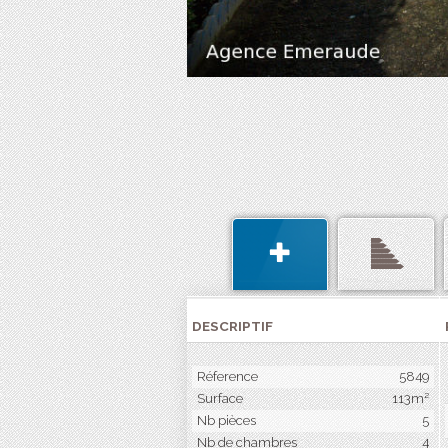
DESCRIPTIF
Réference
5849
Surface
113m²
Nb pièces
5
Nb de chambres
4