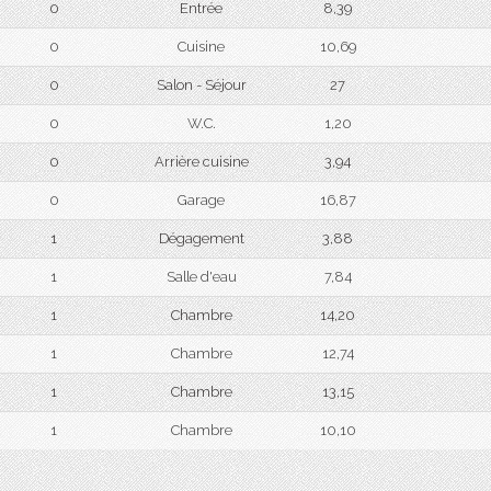
0
Entrée
8,39
0
Cuisine
10,69
0
Salon - Séjour
27
0
W.C.
1,20
0
Arrière cuisine
3,94
0
Garage
16,87
1
Dégagement
3,88
1
Salle d'eau
7,84
1
Chambre
14,20
1
Chambre
12,74
1
Chambre
13,15
1
Chambre
10,10