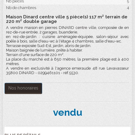
Nb pièces
5
Nb de chambres
4
Maison Dinard centre ville 5 pièce(s) 117 m² terrain de
220 m² double garage
A vendre maison en pierres DINARD centre ville, composée de en
rez-de-rue entrée, 2 garages, buanderie,
en rez-de-jardin : cuisine aménagée-équipée, salon-séjour avec
poêle à bois, salle d'eau-wc à l'étage 4 chambres, salle d'eau-wc.
Terrasse exposée Sud-Est, jardin, abris de jardin.
Maison baignée de lumière, prête à habiter.
Terrain d'une surface de 220 m².
La place du marché est à 650 mètres, la première plage est à 400
mètres.
A vendre en exclusivité à l'agence emeraude 48 rue Levavasseur
35800 DINARD - 0299461101 - réf.5530.
Nos honoraires
vendu