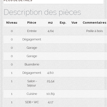
PLUS DE DÉTAILS
Description des pièces
Niveau
Pièce
m2
Exp.
Vue
Commentaires
0
Entrée
4,64
Poêle à bois
0
Dégagement
0
Garage
0
Garage
0
Buanderie
1
Dégagement
4,80
1
Salon -
25,54
Séjour
1
Cuisine
10,89
1
SDB + WC
4,17