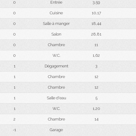
0
Entrée
3,59
0
Cuisine
10,17
0
Salle à manger
18,44
0
Salon
28,81
0
Chambre
11
0
W.C.
1,62
1
Dégagement
3
1
Chambre
12
1
Chambre
12
1
Salle d'eau
5
1
W.C.
1,20
2
Chambre
14
-1
Garage