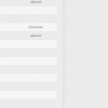
placard
cheminée
placard