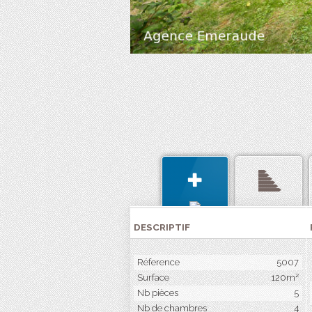
DESCRIPTIF
Réference
5007
Surface
120m²
Nb pièces
5
Nb de chambres
4