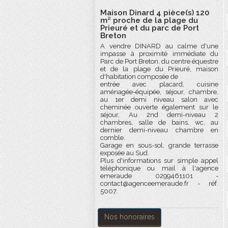
Maison Dinard 4 pièce(s) 120
m² proche de la plage du
Prieuré et du parc de Port
Breton
A vendre DINARD au calme d'une
impasse à proximité immédiate du
Parc de Port Breton, du centre équestre
et de la plage du Prieuré, maison
d'habitation composée de
entrée avec placard, cuisine
aménagée-équipée, séjour, chambre,
au 1er demi niveau salon avec
cheminée ouverte également sur le
séjour, Au 2nd demi-niveau 2
chambres, salle de bains, wc, au
dernier demi-niveau chambre en
comble.
Garage en sous-sol, grande terrasse
exposée au Sud.
Plus d'informations sur simple appel
téléphonique ou mail à l'agence
emeraude 0299461101 -
contact@agenceemeraude.fr - réf.
5007.
Nos honoraires