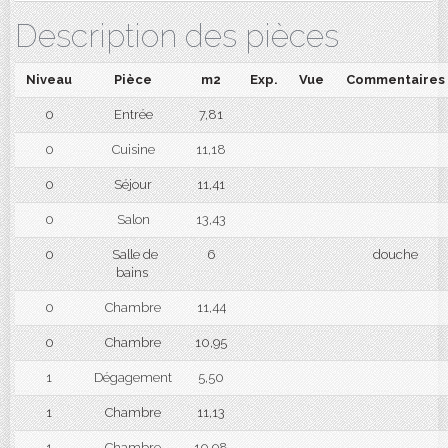
Description des pièces
Niveau
Pièce
m2
Exp.
Vue
Commentaires
0
Entrée
7,81
0
Cuisine
11,18
0
Séjour
11,41
0
Salon
13,43
0
Salle de
6
douche
bains
0
Chambre
11,44
0
Chambre
10,95
1
Dégagement
5,50
1
Chambre
11,13
1
Chambre
10,98