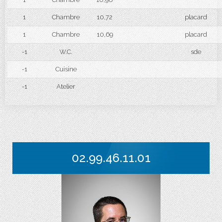
1
Chambre
10,72
placard
1
Chambre
10,69
placard
-1
W.C.
sde
-1
Cuisine
-1
Atelier
02.99.46.11.01