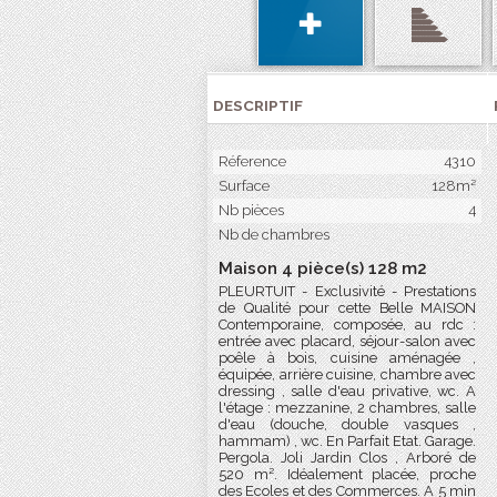
DESCRIPTIF
Réference
4310
Surface
128m²
Nb pièces
4
Nb de chambres
Maison 4 pièce(s) 128 m2
PLEURTUIT - Exclusivité - Prestations
de Qualité pour cette Belle MAISON
Contemporaine, composée, au rdc :
entrée avec placard, séjour-salon avec
poêle à bois, cuisine aménagée ,
équipée, arrière cuisine, chambre avec
dressing , salle d'eau privative, wc. A
l'étage : mezzanine, 2 chambres, salle
d'eau (douche, double vasques ,
hammam) , wc. En Parfait Etat. Garage.
Pergola. Joli Jardin Clos , Arboré de
520 m². Idéalement placée, proche
des Ecoles et des Commerces. A 5 min