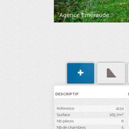
DESCRIPTIF
Réference
4134
Surface
163.7m²
Nb pièces
6
Nb de chambres
5