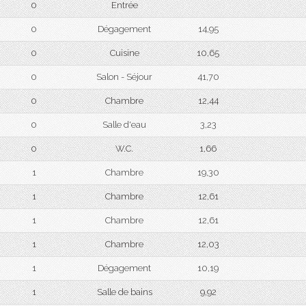
0
Entrée
0
Dégagement
14,95
0
Cuisine
10,65
0
Salon - Séjour
41,70
0
Chambre
12,44
0
Salle d'eau
3,23
0
W.C.
1,66
1
Chambre
19,30
1
Chambre
12,61
1
Chambre
12,61
1
Chambre
12,03
1
Dégagement
10,19
1
Salle de bains
9,92