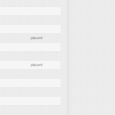
placard
placard