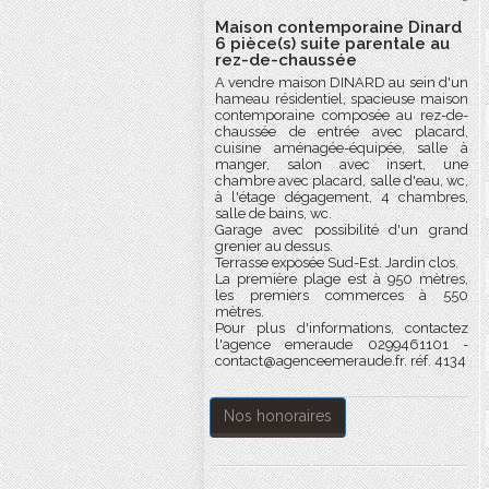
Maison contemporaine Dinard
6 pièce(s) suite parentale au
rez-de-chaussée
A vendre maison DINARD au sein d'un
hameau résidentiel, spacieuse maison
contemporaine composée au rez-de-
chaussée de entrée avec placard,
cuisine aménagée-équipée, salle à
manger, salon avec insert, une
chambre avec placard, salle d'eau, wc,
à l'étage dégagement, 4 chambres,
salle de bains, wc.
Garage avec possibilité d'un grand
grenier au dessus.
Terrasse exposée Sud-Est. Jardin clos.
La première plage est à 950 mètres,
les premiers commerces à 550
mètres.
Pour plus d'informations, contactez
l'agence emeraude 0299461101 -
contact@agenceemeraude.fr. réf. 4134
Nos honoraires