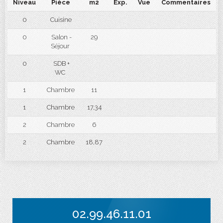
Niveau
Pièce
m2
Exp.
Vue
Commentaires
0
Cuisine
0
Salon -
29
Séjour
0
SDB +
WC
1
Chambre
11
1
Chambre
17,34
2
Chambre
6
2
Chambre
18,87
02.99.46.11.01