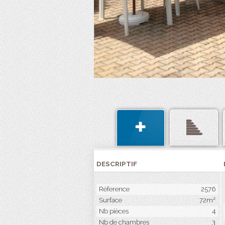
DESCRIPTIF
Réference
2576
Surface
72m²
Nb pièces
4
Nb de chambres
3