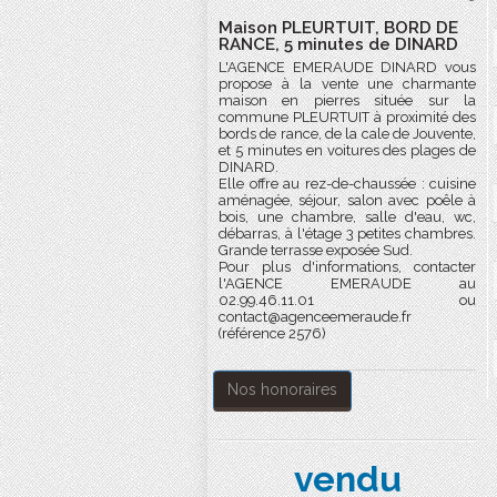
Maison PLEURTUIT, BORD DE
RANCE, 5 minutes de DINARD
L'AGENCE EMERAUDE DINARD vous
propose à la vente une charmante
maison en pierres située sur la
commune PLEURTUIT à proximité des
bords de rance, de la cale de Jouvente,
et 5 minutes en voitures des plages de
DINARD.
Elle offre au rez-de-chaussée : cuisine
aménagée, séjour, salon avec poêle à
bois, une chambre, salle d'eau, wc,
débarras, à l'étage 3 petites chambres.
Grande terrasse exposée Sud.
Pour plus d'informations, contacter
l'AGENCE EMERAUDE au
02.99.46.11.01 ou
contact@agenceemeraude.fr
(référence 2576)
Nos honoraires
vendu