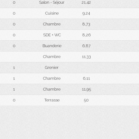
0
Salon - Séjour
21,42
0
Cuisine
9,24
0
Chambre
8,73
0
SDE + WC
8,26
0
Buanderie
6,87
Chambre
11,33
1
Grenier
1
Chambre
6,11
1
Chambre
11,95
0
Terrasse
50