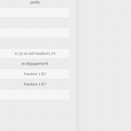
poêle
11.33 au sol hauteur1.70
et dégagement
hauteur 1.87
hauteur 1.87