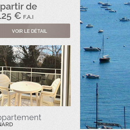
partir de
125 €
F.A.I
VOIR LE DÉTAIL
ppartement
NARD