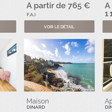
A partir de 765 €
A 
1 
F.A.I
VOIR LE DÉTAIL
Maison
A
DINARD
DI