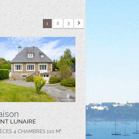
2
3
1
aison
INT LUNAIRE
IÈCES 4 CHAMBRES 110 M²