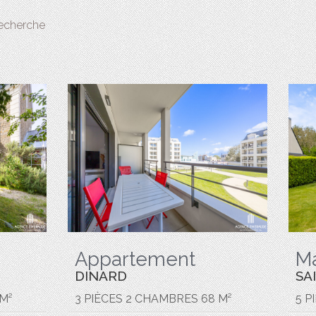
recherche
Appartement
M
DINARD
SA
 M²
3 PIÈCES 2 CHAMBRES 68 M²
5 P